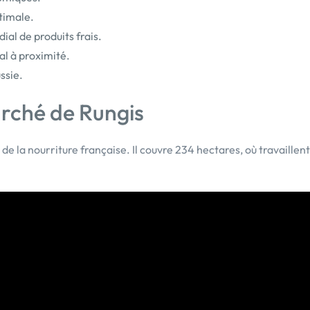
timale.
al de produits frais.
l à proximité.
ssie.
arché de Rungis
e la nourriture française. Il couvre 234 hectares, où travaillent