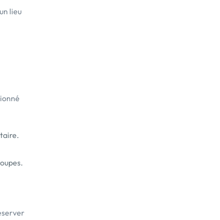
un lieu
sionné
taire.
roupes.
réserver