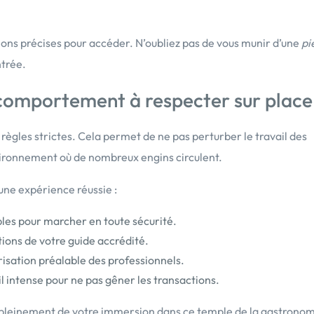
tions précises pour accéder. N’oubliez pas de vous munir d’une
pi
ntrée.
e comportement à respecter sur place
ègles strictes. Cela permet de ne pas perturber le travail des
environnement où de nombreux engins circulent.
 une expérience réussie :
les pour marcher en toute sécurité.
tions de votre guide accrédité.
isation préalable des professionnels.
il intense pour ne pas gêner les transactions.
 pleinement de votre immersion dans ce temple de la gastrono