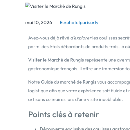
mai 10, 2026
mai 10, 2026
Eurohotelparisorly
Avez-vous déjà rêvé
d’explorer
les coulisses secr
parmi des étals débordants de produits frais, là o
Visiter le Marché de Rungis
représente une aventur
gastronomique français. Il offre une immersion tot
Notre
Guide du marché de Rungis
vous accompagne
logistique afin que votre expérience soit fluide e
artisans culinaires lors d’une visite inoubliable.
Points clés à retenir
Découverte exclusive des coulisses gastron