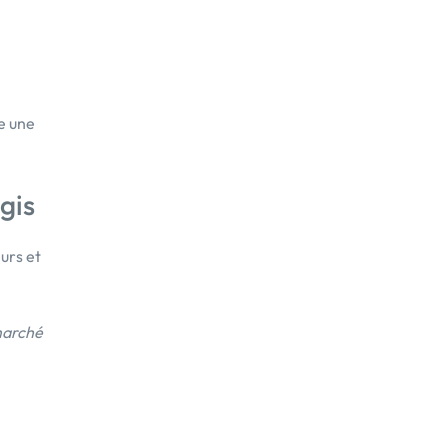
re une
gis
eurs et
marché