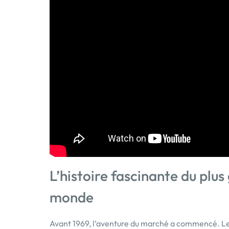
L’histoire fascinante du plu
monde
Avant 1969, l’aventure du marché a commencé. Le