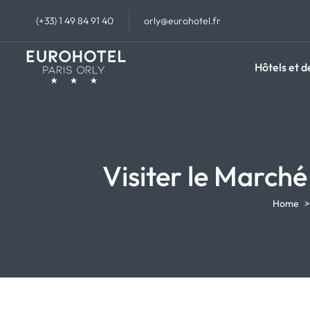
(+33) 1 49 84 91 40
orly@eurohotel.fr
Hôtels et d
Visiter le March
Home