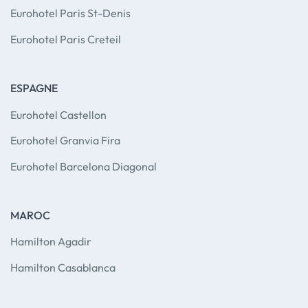
1 Chambre
22 m²
Eurohotel Paris St-Denis
1 Salle de bains
1 lit simple
Eurohotel Paris Creteil
1 lit double
ESPAGNE
65.22
€
Eurohotel Castellon
/nuit
Eurohotel Granvia Fira
View Detail
Eurohotel Barcelona Diagonal
MAROC
Hamilton Agadir
Hamilton Casablanca